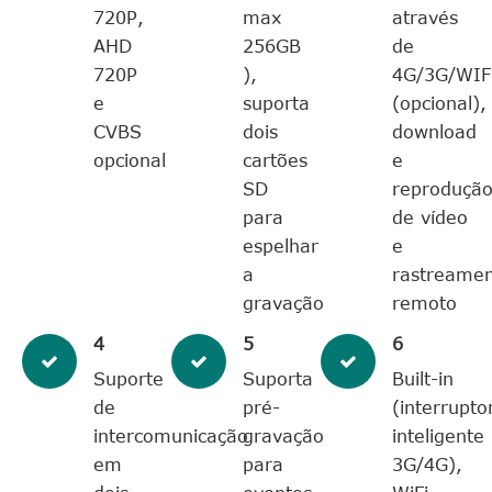
720P,
max
através
AHD
256GB
de
720P
),
4G/3G/WIF
e
suporta
(opcional),
CVBS
dois
download
opcional
cartões
e
SD
reproduçã
para
de vídeo
espelhar
e
a
rastreame
gravação
remoto
4
5
6
Suporte
Suporta
Built-in
de
pré-
(interrupto
intercomunicação
gravação
inteligente
em
para
3G/4G),