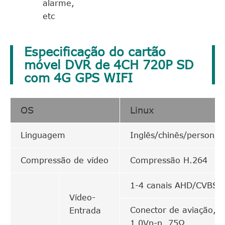
alarme,
etc
Especificação do cartão
móvel DVR de 4CH 720P SD
com 4G GPS WIFI
OS
Linux
Linguagem
Inglês/chinês/personal
Compressão de vídeo
Compressão H.264
1-4 canais AHD/CVBS
Vídeo-
Conector de aviação,
Entrada
1.0Vp-p, 75Ω