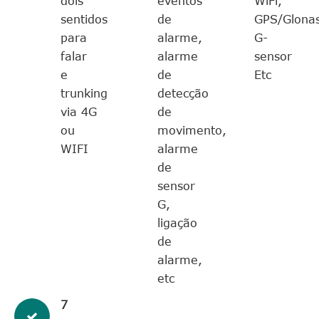
dois
eventos
WiFi,
sentidos
de
GPS/Glonas
para
alarme,
G-
falar
alarme
sensor
e
de
Etc
trunking
detecção
via 4G
de
ou
movimento,
WIFI
alarme
de
sensor
G,
ligação
de
alarme,
etc
7