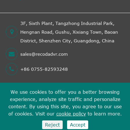
3F, Sixth Plant, Tangzhong Industrial Park,
Hengnan Road, Gushu, Xixiang Town, Baoan
District, Shenzhen City, Guangdong, China
sales@recodadvr.com
+86 0755-82593248
We use cookies to offer you a better browsing
Direitos autorais©
experience, analyze site traffic and personalize
Shenzhen RECODA Technologies Limited
Todos os
content. By using this site, you agree to our use
direitos reservados.
of cookies. Visit our
cookie policy
to learn more.
Sitemap
Política de Privacidade
Reject
Accept