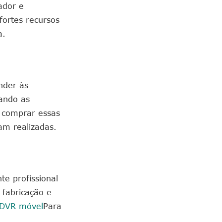
ador e
ortes recursos
a.
nder às
nando as
e comprar essas
am realizadas.
te profissional
 fabricação e
 DVR móvel
Para