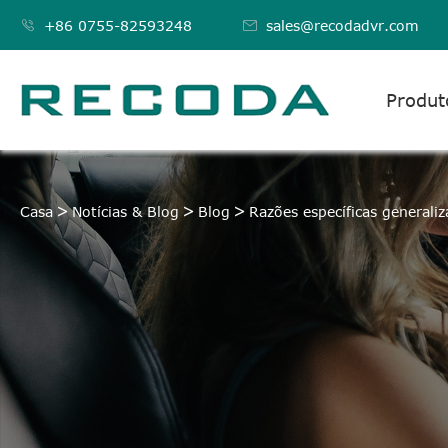

+86 0755-82593248

sales@recodadvr.com
Produt
Casa
Notícias & Blog
Blog
Razões específicas generaliz