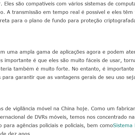
r. Eles são compatíveis com vários sistemas de comput
 A transmissão em tempo real é possível e eles têm f
reta para o plano de fundo para proteção criptografad
i têm uma ampla gama de aplicações agora e podem ate
s importante é que eles são muito fáceis de usar, tor
bateria também é muito forte. No entanto, é important
s para garantir que as vantagens gerais de seu uso sej
s de vigilância móvel na China hoje. Como um fabrican
ternacional de DVRs móveis, temos nos concentrado na
para agências policiais e policiais, bem como
Sistema
 de dez anos.