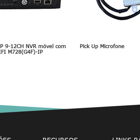
P 9-12CH NVR móvel com
Pick Up Microfone
FI M728(G4F)-IP
ÕES
RECURSOS
LINKS R