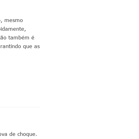
ão, mesmo
apidamente,
ação também é
rantindo que as
rova de choque.