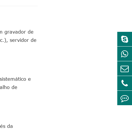
um gravador de
.), servidor de
sistemático e
balho de
vés da