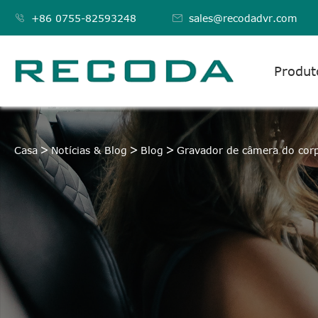

+86 0755-82593248

sales@recodadvr.com
Produt
Casa
Notícias & Blog
Blog
Gravador de câmera do corp