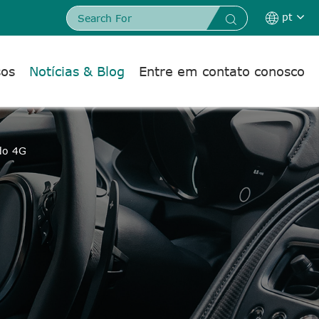
pt


sos
Notícias & Blog
Entre em contato conosco
do 4G