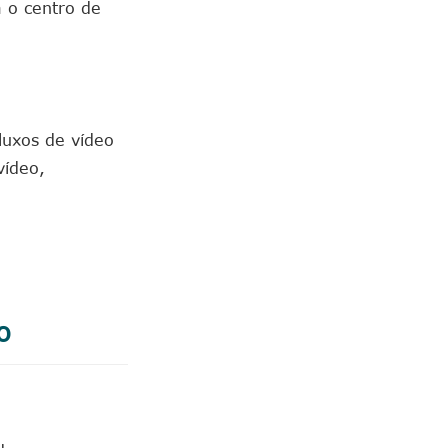
 o centro de
luxos de vídeo
vídeo,
o