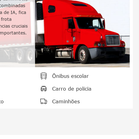
 combinadas
 de IA, fica
 frota
cias cruciais
importantes.

Ônibus escolar

Carro de polícia

to
Caminhões