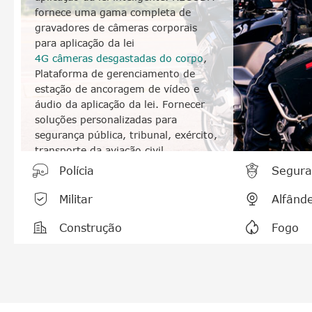
fornece uma gama completa de
gravadores de câmeras corporais
para aplicação da lei
4G câmeras desgastadas do corpo
,
Plataforma de gerenciamento de
estação de ancoragem de vídeo e
áudio da aplicação da lei. Fornecer
soluções personalizadas para
segurança pública, tribunal, exército,
transporte da aviação civil,
silvicultura e outros departamentos


Polícia
Segura
de aplicação da lei.


Militar
Alfând


Construção
Fogo