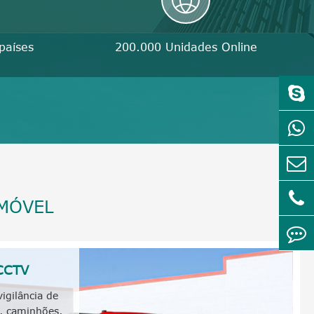
países
200.000 Unidades Online
 MÓVEL
 CCTV
igilância de
, caminhões,