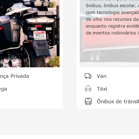
ônibus, ônibus escolar,
com tecnologia avançada
de olho nos recursos da
enquanto registra evidên
de eventos rodoviários 

nça Privada
Van

ega
Táxi

Ônibus de trânsi