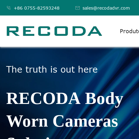

+86 0755-82593248

sales@recodadvr.com
Produt
The truth is out here
RECODA Body
Worn Cameras