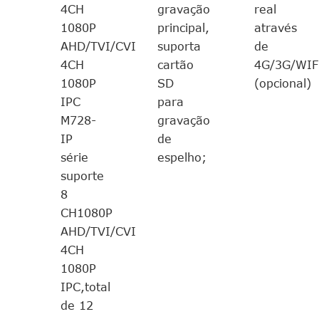
4CH
gravação
real
1080P
principal,
através
AHD/TVI/CVI
suporta
de
4CH
cartão
4G/3G/WIF
1080P
SD
(opcional)
IPC
para
M728-
gravação
IP
de
série
espelho;
suporte
8
CH1080P
AHD/TVI/CVI
4CH
1080P
IPC,total
de 12