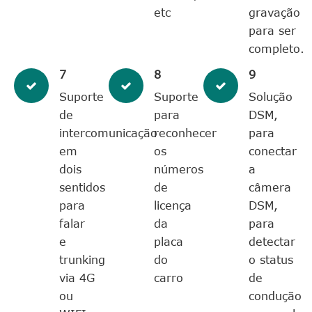
etc
gravação
para ser
completo.
7
8
9
Suporte
Suporte
Solução
de
para
DSM,
intercomunicação
reconhecer
para
em
os
conectar
dois
números
a
sentidos
de
câmera
para
licença
DSM,
falar
da
para
e
placa
detectar
trunking
do
o status
via 4G
carro
de
ou
condução