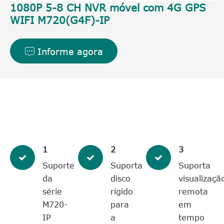
1080P 5-8 CH NVR móvel com 4G GPS
WIFI M720(G4F)-IP
Informe agora

1
2
3
Suporte
Suporta
Suporta
da
disco
visualizaçã
série
rígido
remota
M720-
para
em
IP
a
tempo